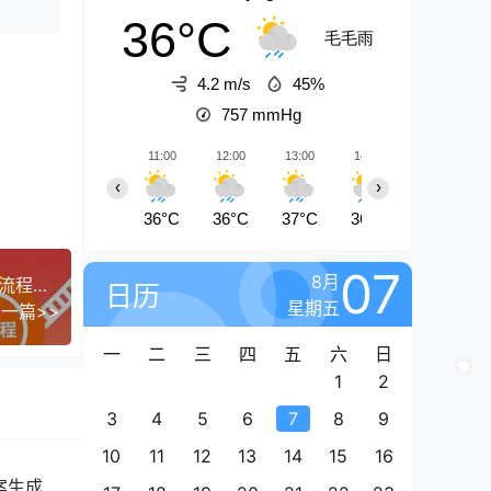
36°C
毛毛雨
4.2 m/s
45%
757
mmHg
11:00
12:00
13:00
14:00
15:00
‹
›
36°C
36°C
37°C
36°C
34°C
07
8月
剪映全技能综合课：从剪辑到特效，案例拆解，全流程闭环
日历
星期五
一篇>>
一
二
三
四
五
六
日
1
2
3
4
5
6
7
8
9
10
11
12
13
14
15
16
案生成