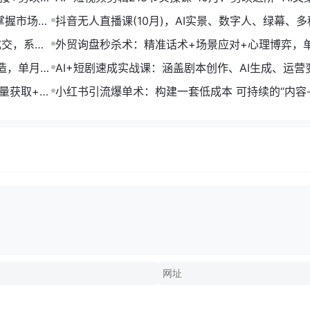
+账号运营，月入2万
掌握市场开
抖音无人直播课(10月)，AI实景、数字人、绿幕、多
法、24小时自动盈利
成交，系统
外贸询盘秒杀术：精准话术+场景应对+心理博弈，
转化率提升200%
打造，单月变
AI+短剧速成实战课：涵盖剧本创作、AI生成、运营
单部剧收益破万
流量获取+合
小红书引流爆单术：构建一套低成本 可持续的“内容-
成交”闭环系统