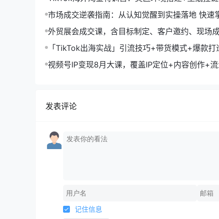
字人，月入1.5万
市场成交逆袭指南：从认知觉醒到实操落地 快速
拓与成交核心能力
外贸展会成交课，含目标制定、客户邀约、现场
化SOP提升参展ROI
「TikTok出海实战」引流技巧+带货模式+爆款
现10万+秘籍
视频号IP变现8月大课，覆盖IP定位+内容创作+
规运营+商业转化
发表评论
记住信息