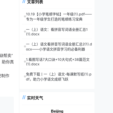
文章列表
10.19【小学笔顺字帖】一年级(1).pdf——
专为一年级学生打造的笔顺练习宝典
一（上）语文：看拼音写词语全册汇总1
(1).docx
一（上）语文看拼音写词语全册汇总2(1).d
ocx——小学语文拼音学习的必备利器
缺帮卖”
1.看图写话7大口诀+10大句式+38篇范文
，助你真
(1).docx
免费下载丨一（上）语文-每课默写纸(1).p
记制作
df，助力小学语文成绩飞跃
实时天气
Beijing