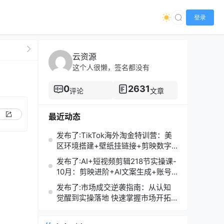
登录
云资源
这个人很懒，签名都没有
0
2631
评论
文章
最近动态
发布了:TikTok海外淘金特训营：美
区环境搭建+壁纸挂链接+剪映数字
人，月入1.5万
发布了:AI+短视频剪辑218节实操课-
10月：剪映进阶+AI文案生成+账号
运营，月入2万
发布了:市场成交逆袭指南：从认知
觉醒到实操落地 快速掌握市场开拓
与成交核心能力