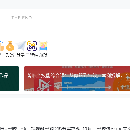
THE END
0
打赏
分享
二维码
海报
头条全新玩发加持软件搬视频，每天十分钟，单个作品收入200
下
链接+剪映数
AI+短视频剪辑218节实操课-10月：剪映进阶+AI文