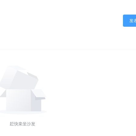
发
赶快来坐沙发