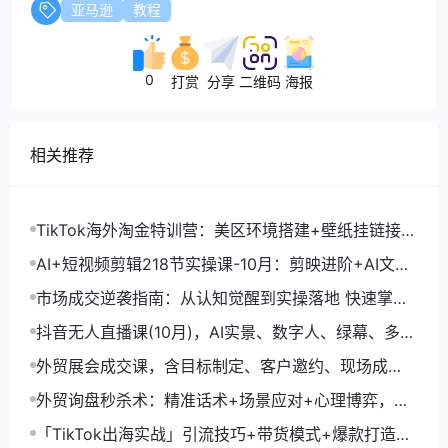
亚马逊
教程
0
打赏
分享
二维码
海报
相关推荐
TikTok海外淘金特训营：美区环境搭建+壁纸挂链接
+剪映数字人，月入1.5万
AI+短视频剪辑218节实操课-10月：剪映进阶+AI文案
生成+账号运营，月入2万
市场成交逆袭指南：从认知觉醒到实操落地 快速掌握
市场开拓与成交核心能力
抖音无人直播课(10月)，AI实景、数字人、绿幕、多种
玩法、24小时自动盈利
外贸展会成交课，含目标制定、客户邀约、现场成
交，系统化SOP提升参展ROI
外贸询盘秒杀术：精准话术+场景应对+心理博弈，单
月询盘转化率提升200%
「TikTok出海实战」引流技巧+带货模式+爆款打造，