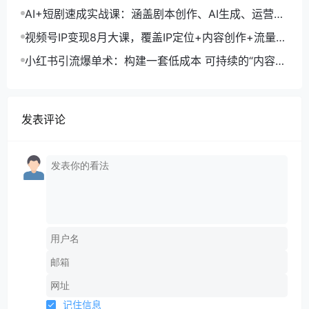
单月变现10万+秘籍
AI+短剧速成实战课：涵盖剧本创作、AI生成、运营变
现，单部剧收益破万
视频号IP变现8月大课，覆盖IP定位+内容创作+流量获
取+合规运营+商业转化
小红书引流爆单术：构建一套低成本 可持续的“内容-
引流-成交”闭环系统
发表评论
记住信息