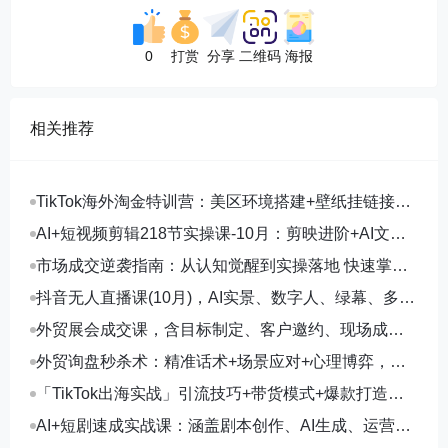
0
打赏
分享
二维码
海报
相关推荐
TikTok海外淘金特训营：美区环境搭建+壁纸挂链接
+剪映数字人，月入1.5万
AI+短视频剪辑218节实操课-10月：剪映进阶+AI文案
生成+账号运营，月入2万
市场成交逆袭指南：从认知觉醒到实操落地 快速掌握
市场开拓与成交核心能力
抖音无人直播课(10月)，AI实景、数字人、绿幕、多种
玩法、24小时自动盈利
外贸展会成交课，含目标制定、客户邀约、现场成
交，系统化SOP提升参展ROI
外贸询盘秒杀术：精准话术+场景应对+心理博弈，单
月询盘转化率提升200%
「TikTok出海实战」引流技巧+带货模式+爆款打造，
单月变现10万+秘籍
AI+短剧速成实战课：涵盖剧本创作、AI生成、运营变
现，单部剧收益破万