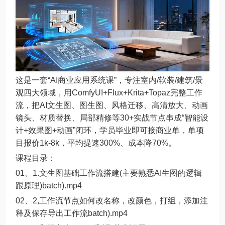
这是一套“AI商业应用系统课”，专注室内/软装/建筑/景
观四大领域，用ComfyUI+Flux+Krita+Topaz完整工作
流，把AI文生图、图生图、风格迁移、高清放大、动画
镜头、材质替换、局部精修等30+实战节点串成“智能设
计+效果图+动画”闭环，学员毕业即可接商业单，单项
目报价1k-8k，平均提速300%、成本降70%。
课程目录：
01、1.文生图基础工作流搭建(主要熟悉AI生图的逻辑
跟原理)batch).mp4
02、2,工作流节点如何改名称，改颜色，打组，添加注
释及保存导出工作流batch).mp4