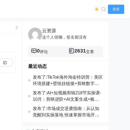
登录
云资源
这个人很懒，签名都没有
0
2631
评论
文章
最近动态
发布了:TikTok海外淘金特训营：美区
环境搭建+壁纸挂链接+剪映数字
人，月入1.5万
发布了:AI+短视频剪辑218节实操课-
10月：剪映进阶+AI文案生成+账号
运营，月入2万
发布了:市场成交逆袭指南：从认知
觉醒到实操落地 快速掌握市场开拓
与成交核心能力