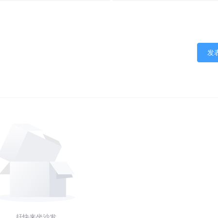
发
赶快来坐沙发