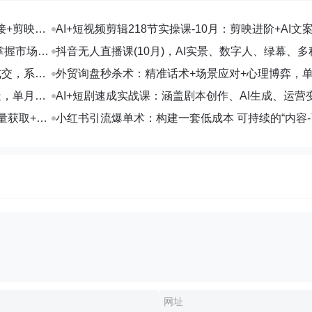
接+剪映数
AI+短视频剪辑218节实操课-10月：剪映进阶+AI文
+账号运营，月入2万
掌握市场开
抖音无人直播课(10月)，AI实景、数字人、绿幕、多
法、24小时自动盈利
成交，系统
外贸询盘秒杀术：精准话术+场景应对+心理博弈，
转化率提升200%
造，单月变
AI+短剧速成实战课：涵盖剧本创作、AI生成、运营
部剧收益破万
量获取+合
小红书引流爆单术：构建一套低成本 可持续的“内容-
交”闭环系统