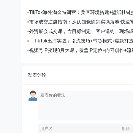
TikTok海外淘金特训营：美区环境搭建+壁纸挂链
字人，月入1.5万
市场成交逆袭指南：从认知觉醒到实操落地 快速
拓与成交核心能力
外贸展会成交课，含目标制定、客户邀约、现场
化SOP提升参展ROI
「TikTok出海实战」引流技巧+带货模式+爆款打
现10万+秘籍
视频号IP变现8月大课，覆盖IP定位+内容创作+流
规运营+商业转化
发表评论