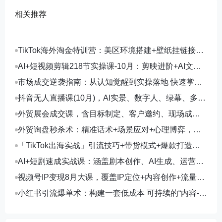
相关推荐
TikTok海外淘金特训营：美区环境搭建+壁纸挂链接
+剪映数字人，月入1.5万
AI+短视频剪辑218节实操课-10月：剪映进阶+AI文案
生成+账号运营，月入2万
市场成交逆袭指南：从认知觉醒到实操落地 快速掌握
市场开拓与成交核心能力
抖音无人直播课(10月)，AI实景、数字人、绿幕、多种
玩法、24小时自动盈利
外贸展会成交课，含目标制定、客户邀约、现场成
交，系统化SOP提升参展ROI
外贸询盘秒杀术：精准话术+场景应对+心理博弈，单
月询盘转化率提升200%
「TikTok出海实战」引流技巧+带货模式+爆款打造，
单月变现10万+秘籍
AI+短剧速成实战课：涵盖剧本创作、AI生成、运营变
现，单部剧收益破万
视频号IP变现8月大课，覆盖IP定位+内容创作+流量获
取+合规运营+商业转化
小红书引流爆单术：构建一套低成本 可持续的“内容-引
流-成交”闭环系统