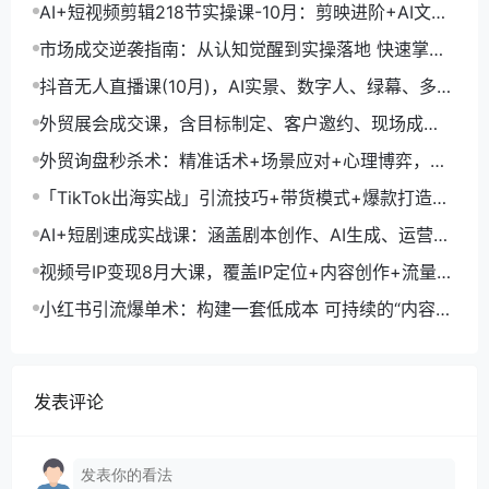
+剪映数字人，月入1.5万
AI+短视频剪辑218节实操课-10月：剪映进阶+AI文案
生成+账号运营，月入2万
市场成交逆袭指南：从认知觉醒到实操落地 快速掌握
市场开拓与成交核心能力
抖音无人直播课(10月)，AI实景、数字人、绿幕、多种
玩法、24小时自动盈利
外贸展会成交课，含目标制定、客户邀约、现场成
交，系统化SOP提升参展ROI
外贸询盘秒杀术：精准话术+场景应对+心理博弈，单
月询盘转化率提升200%
「TikTok出海实战」引流技巧+带货模式+爆款打造，
单月变现10万+秘籍
AI+短剧速成实战课：涵盖剧本创作、AI生成、运营变
现，单部剧收益破万
视频号IP变现8月大课，覆盖IP定位+内容创作+流量获
取+合规运营+商业转化
小红书引流爆单术：构建一套低成本 可持续的“内容-
引流-成交”闭环系统
发表评论