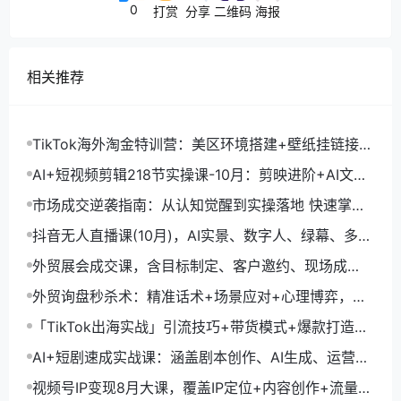
0
打赏
分享
二维码
海报
相关推荐
TikTok海外淘金特训营：美区环境搭建+壁纸挂链接
+剪映数字人，月入1.5万
AI+短视频剪辑218节实操课-10月：剪映进阶+AI文案
生成+账号运营，月入2万
市场成交逆袭指南：从认知觉醒到实操落地 快速掌握
市场开拓与成交核心能力
抖音无人直播课(10月)，AI实景、数字人、绿幕、多种
玩法、24小时自动盈利
外贸展会成交课，含目标制定、客户邀约、现场成
交，系统化SOP提升参展ROI
外贸询盘秒杀术：精准话术+场景应对+心理博弈，单
月询盘转化率提升200%
「TikTok出海实战」引流技巧+带货模式+爆款打造，
单月变现10万+秘籍
AI+短剧速成实战课：涵盖剧本创作、AI生成、运营变
现，单部剧收益破万
视频号IP变现8月大课，覆盖IP定位+内容创作+流量获