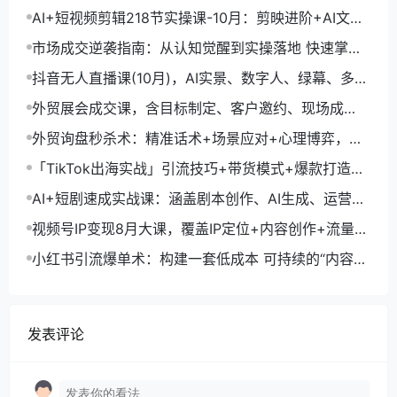
+剪映数字人，月入1.5万
AI+短视频剪辑218节实操课-10月：剪映进阶+AI文案
生成+账号运营，月入2万
市场成交逆袭指南：从认知觉醒到实操落地 快速掌握
市场开拓与成交核心能力
抖音无人直播课(10月)，AI实景、数字人、绿幕、多种
玩法、24小时自动盈利
外贸展会成交课，含目标制定、客户邀约、现场成
交，系统化SOP提升参展ROI
外贸询盘秒杀术：精准话术+场景应对+心理博弈，单
月询盘转化率提升200%
「TikTok出海实战」引流技巧+带货模式+爆款打造，
单月变现10万+秘籍
AI+短剧速成实战课：涵盖剧本创作、AI生成、运营变
现，单部剧收益破万
视频号IP变现8月大课，覆盖IP定位+内容创作+流量获
取+合规运营+商业转化
小红书引流爆单术：构建一套低成本 可持续的“内容-
引流-成交”闭环系统
发表评论