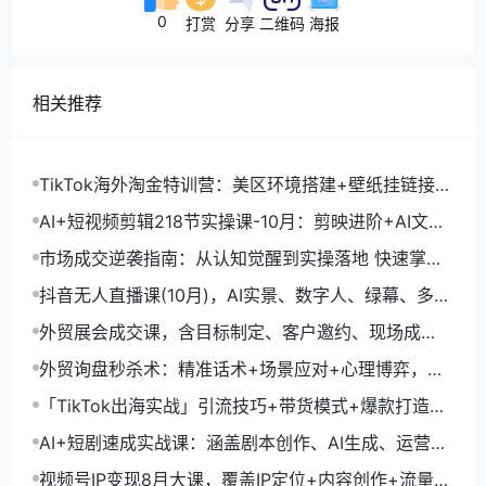
0
打赏
分享
二维码
海报
相关推荐
TikTok海外淘金特训营：美区环境搭建+壁纸挂链接
+剪映数字人，月入1.5万
AI+短视频剪辑218节实操课-10月：剪映进阶+AI文案
生成+账号运营，月入2万
市场成交逆袭指南：从认知觉醒到实操落地 快速掌握
市场开拓与成交核心能力
抖音无人直播课(10月)，AI实景、数字人、绿幕、多种
玩法、24小时自动盈利
外贸展会成交课，含目标制定、客户邀约、现场成
交，系统化SOP提升参展ROI
外贸询盘秒杀术：精准话术+场景应对+心理博弈，单
月询盘转化率提升200%
「TikTok出海实战」引流技巧+带货模式+爆款打造，
单月变现10万+秘籍
AI+短剧速成实战课：涵盖剧本创作、AI生成、运营变
现，单部剧收益破万
视频号IP变现8月大课，覆盖IP定位+内容创作+流量获