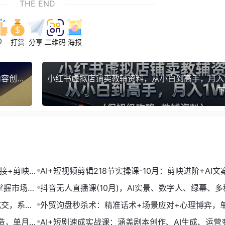
THE END
0
打赏
分享
二维码
海报
抖音/视频号/小红书读书IP变现实操：账号搭建+内容创作+流量运营+选品变现
下
链接+剪映数
AI+短视频剪辑218节实操课-10月：剪映进阶+AI文
+账号运营，月入2万
掌握市场开
抖音无人直播课(10月)，AI实景、数字人、绿幕、多
法、24小时自动盈利
成交，系统
外贸询盘秒杀术：精准话术+场景应对+心理博弈，
转化率提升200%
打造，单月变
AI+短剧速成实战课：涵盖剧本创作、AI生成、运营