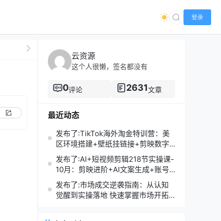
登录
云资源
这个人很懒，签名都没有
0
2631
评论
文章
最近动态
发布了:TikTok海外淘金特训营：美
区环境搭建+壁纸挂链接+剪映数字
人，月入1.5万
发布了:AI+短视频剪辑218节实操课-
10月：剪映进阶+AI文案生成+账号
运营，月入2万
发布了:市场成交逆袭指南：从认知
觉醒到实操落地 快速掌握市场开拓
与成交核心能力