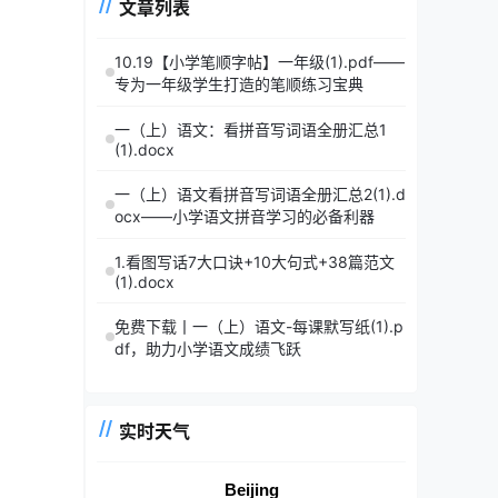
文章列表
10.19【小学笔顺字帖】一年级(1).pdf——
专为一年级学生打造的笔顺练习宝典
一（上）语文：看拼音写词语全册汇总1
(1).docx
一（上）语文看拼音写词语全册汇总2(1).d
ocx——小学语文拼音学习的必备利器
1.看图写话7大口诀+10大句式+38篇范文
(1).docx
免费下载丨一（上）语文-每课默写纸(1).p
df，助力小学语文成绩飞跃
实时天气
Beijing