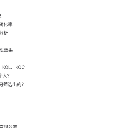
果
转化率
分析
现效果
KOL、KOC
个人？
何筛选出的？
变现效率