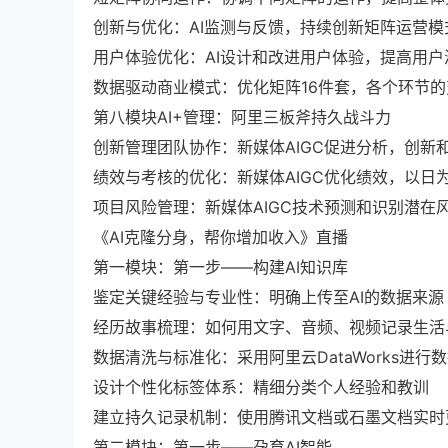
创新与优化：AI监测与反馈，持续创新矩阵运营模
用户体验优化：AI设计和改进用户体验，提高用户
数据驱动商业模式：优化矩阵16件套，各个环节
第八模块AI+管理：阿里三板斧持久战斗力
创新管理团队协作：新媒体AIGC促进分析，创新
绩效与考核的优化：新媒体AIGC优化绩效，以日
项目风险管理：新媒体AIGC技术预测和识别潜在
《AI克隆分身，帮你增加收入》直播
第一模块：第一步——构建AI知识库
鉴定关键经验与专业性：明确上传至AI的数据来源
经历故事梳理：如何用文字、音频、视频记录生活
数据清洗与标准化：采用阿里云DataWorks进行
设计个性化标签体系：精细分类个人经验和教训
建立持久记录机制：使用腾讯文档或石墨文档实时
第二模块：第一步——孕育AI智能