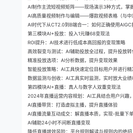
AI制作主流短视频矩阵——现场演示3种方式，掌
AI高质量视频制作与编辑——爆款视频表格（与
AI时代下从CT2.0到B端合一：如何正确使用AI
第三模块AI+投放：投入1元赚68变现法
ROI提升：AI技术进行低成本高回报的变现策略
高效裂变与测试：AI辅助投放全过程，提升投放转
精准投放选项：AI分析数据，提升变现效果
智能投放策略：AI工具快速定位目标用户并进行精
数据监测与创收：AI工具实时监测，实时放大业绩
第四模块AI+直播：真人与数字人双重变现法
2024年直播运营内容规划：AI工具结合用户兴趣
AI直播带货：打造虚拟主播，提升直播体验
AI直播流量互动成交：解直播本质，实现-批量下
AI辅助24小时不间断直播变现
降低直播增效风险：平台规则解读与规则内的绝招