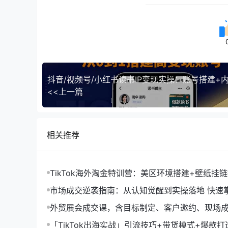
<<上一篇
相关推荐
TikTok海外淘金特训营：美区环境搭建+壁纸挂
字人，月入1.5万
市场成交逆袭指南：从认知觉醒到实操落地 快速
拓与成交核心能力
外贸展会成交课，含目标制定、客户邀约、现场
化SOP提升参展ROI
「TikTok出海实战」引流技巧+带货模式+爆款