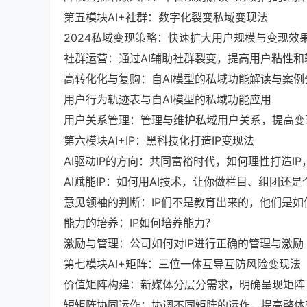
第五模块AI+社群：数字化裂变私域变现法
2024私域变现策略：快速扩大用户规模与变现效
社群运营：通过AI辅助社群裂变，提高用户粘性和
高转化化与复购：自AI模型的私域功能解读与案例
用户行为轨迹表与自AI模型的私域功能应用
用户关系管理：管理与维护私域用户关系，提高变
第六模块AI+IP：黑科技化打造IP变现法
AI驱动IP的方向：共同富裕时代，如何理性打造IP，
AI赋能IP：如何用AI技术，让你做栏目、组团还是
意见领袖的判断：IP们不是教育出来的，他们是如
能力的培养：IP如何培养能力？
激励与管理：公司如何对IP进行正确的管理与激励
第七模块AI+矩阵：三位一体互导互防风险变现法
价值矩阵构建：新媒体分层分需求，明确呈现矩阵
短矩阵协同运作：协调不同矩阵的运作，提高整体