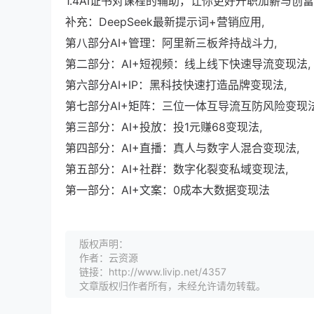
1.4AI证书对课程的辅助，让你更好升职加薪与创富
补充：DeepSeek最新提示词+营销应用,
第八部分AI+管理：阿里新三板斧持战斗力,
第二部分：AI+短视频：线上线下快速导流变现法,
第六部分AI+IP：黑科技快速打造品牌变现法,
第七部分AI+矩阵：三位一体互导流互防风险变现法
第三部分：AI+投放：投1元赚68变现法,
第四部分：AI+直播：真人与数字人混合变现法,
第五部分：AI+社群：数字化裂变私域变现法,
第一部分：AI+文案：0成本大数据变现法
版权声明：
作者：云资源
链接：http://www.livip.net/4357
文章版权归作者所有，未经允许请勿转载。