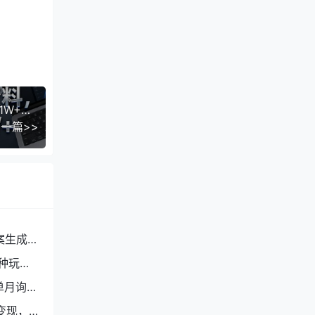
小红书虚拟店铺卖教辅资料，从小白到高手，月入1W+（保姆级攻略+教辅资料）
一篇>>
案生成
种玩
单月询盘
变现，