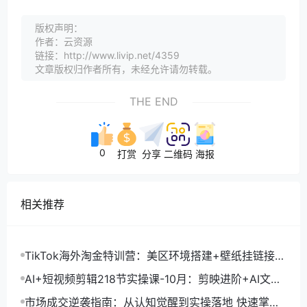
版权声明：
作者：云资源
链接：http://www.livip.net/4359
文章版权归作者所有，未经允许请勿转载。
THE END
0
打赏
分享
二维码
海报
相关推荐
TikTok海外淘金特训营：美区环境搭建+壁纸挂链接
+剪映数字人，月入1.5万
AI+短视频剪辑218节实操课-10月：剪映进阶+AI文案
生成+账号运营，月入2万
市场成交逆袭指南：从认知觉醒到实操落地 快速掌握