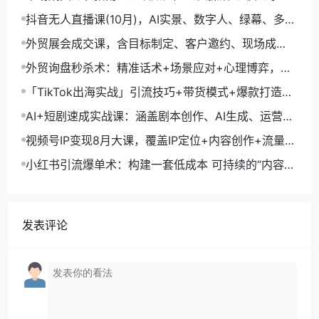
市场开拓与成交核心能力
抖音无人直播课(10月)，AI实景、数字人、绿幕、多种
玩法、24小时自动盈利
外贸展会成交课，含目标制定、客户邀约、现场成
交，系统化SOP提升参展ROI
外贸询盘秒杀术：精准话术+场景应对+心理博弈，单
月询盘转化率提升200%
「TikTok出海实战」引流技巧+带货模式+爆款打造，
单月变现10万+秘籍
AI+短剧速成实战课：涵盖剧本创作、AI生成、运营变
现，单部剧收益破万
视频号IP变现8月大课，覆盖IP定位+内容创作+流量获
取+合规运营+商业转化
小红书引流爆单术：构建一套低成本 可持续的“内容-
引流-成交”闭环系统
发表评论