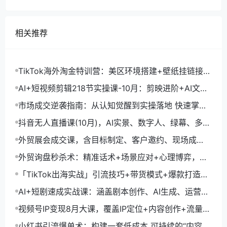
相关推荐
TikTok海外淘金特训营：美区环境搭建+壁纸挂链接
+剪映数字人，月入1.5万
AI+短视频剪辑218节实操课-10月：剪映进阶+AI文案
生成+账号运营，月入2万
市场成交逆袭指南：从认知觉醒到实操落地 快速掌握
市场开拓与成交核心能力
抖音无人直播课(10月)，AI实景、数字人、绿幕、多种
玩法、24小时自动盈利
外贸展会成交课，含目标制定、客户邀约、现场成
交，系统化SOP提升参展ROI
外贸询盘秒杀术：精准话术+场景应对+心理博弈，单
月询盘转化率提升200%
「TikTok出海实战」引流技巧+带货模式+爆款打造，
单月变现10万+秘籍
AI+短剧速成实战课：涵盖剧本创作、AI生成、运营变
现，单部剧收益破万
视频号IP变现8月大课，覆盖IP定位+内容创作+流量获
取+合规运营+商业转化
小红书引流爆单术：构建一套低成本 可持续的“内容-