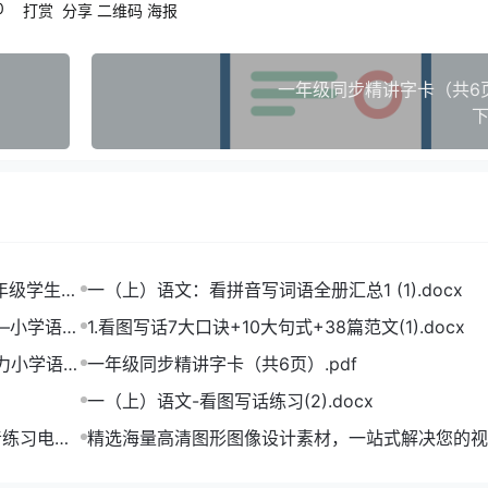
0
打赏
分享
二维码
海报
一年级同步精讲字卡（共6页）
下
一年级学生打
一（上）语文：看拼音写词语全册汇总1 (1).docx
——小学语文
1.看图写话7大口诀+10大句式+38篇范文(1).docx
助力小学语文
一年级同步精讲字卡（共6页）.pdf
一（上）语文-看图写话练习(2).docx
音练习电子
精选海量高清图形图像设计素材，一站式解决您的视
难题