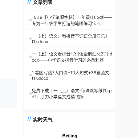
文章列表
10.19【小学笔顺字帖】一年级(1).pdf——
专为一年级学生打造的笔顺练习宝典
一（上）语文：看拼音写词语全册汇总1
(1).docx
一（上）语文看拼音写词语全册汇总2(1).d
ocx——小学语文拼音学习的必备利器
1.看图写话7大口诀+10大句式+38篇范文
(1).docx
免费下载丨一（上）语文-每课默写纸(1).p
df，助力小学语文成绩飞跃
实时天气
Beijing