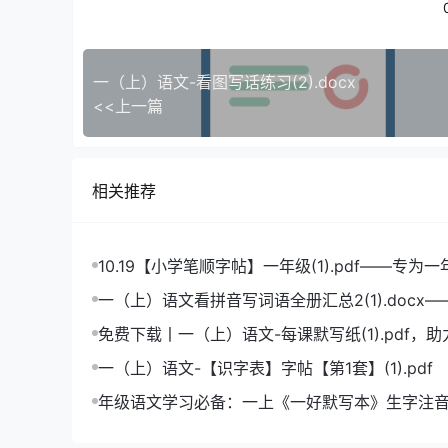
一（上）语文-看图写话练习(2).docx
<<上一篇
相关推荐
10.19【小学笔顺字帖】一年级(1).pdf——专为
造的笔顺练习宝典
一（上）语文看拼音写词语全册汇总2(1).docx
拼音学习的必备利器
免费下载丨一（上）语文-每课默写纸(1).pdf，
成绩飞跃
一（上）语文-【识字表】字帖【第1套】(1).pdf
年级语文学习必备：一上《一好默写本》生字注
版，助力孩子打好基础