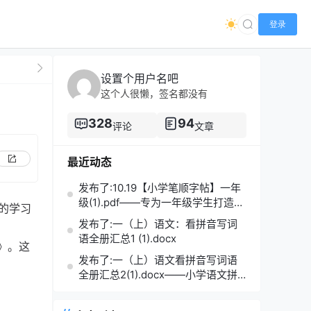
登录
设置个用户名吧
这个人很懒，签名都没有
328
94
评论
文章
最近动态
发布了:10.19【小学笔顺字帖】一年
级(1).pdf——专为一年级学生打造的
的学习
笔顺练习宝典
发布了:一（上）语文：看拼音写词
语全册汇总1 (1).docx
》。这
发布了:一（上）语文看拼音写词语
全册汇总2(1).docx——小学语文拼
音学习的必备利器