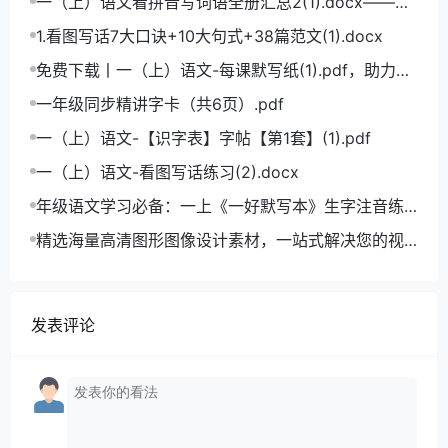
一（上）语文看拼音写词语全册汇总2(1).docx——小
学语文拼音学习的必备利器
1.看图写话7大口诀+10大句式+38篇范文(1).docx
免费下载丨一（上）语文-每课默写纸(1).pdf，助力小
学语文成绩飞跃
一年级同步精讲字卡（共6页）.pdf
一（上）语文-【识字表】字帖【第1套】(1).pdf
一（上）语文-看图写话练习(2).docx
年级语文学习必备：一上《一好默写本》生字注音练
习电子版，助力孩子打好基础
精选海量高清图形图像设计素材，一站式解决您的视
觉创作难题
发表评论