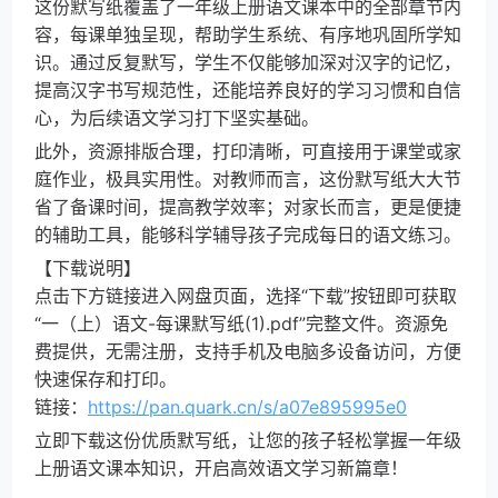
这份默写纸覆盖了一年级上册语文课本中的全部章节内
容，每课单独呈现，帮助学生系统、有序地巩固所学知
识。通过反复默写，学生不仅能够加深对汉字的记忆，
提高汉字书写规范性，还能培养良好的学习习惯和自信
心，为后续语文学习打下坚实基础。
此外，资源排版合理，打印清晰，可直接用于课堂或家
庭作业，极具实用性。对教师而言，这份默写纸大大节
省了备课时间，提高教学效率；对家长而言，更是便捷
的辅助工具，能够科学辅导孩子完成每日的语文练习。
【下载说明】
点击下方链接进入网盘页面，选择“下载”按钮即可获取
“一（上）语文-每课默写纸(1).pdf”完整文件。资源免
费提供，无需注册，支持手机及电脑多设备访问，方便
快速保存和打印。
链接：
https://pan.quark.cn/s/a07e895995e0
立即下载这份优质默写纸，让您的孩子轻松掌握一年级
上册语文课本知识，开启高效语文学习新篇章！