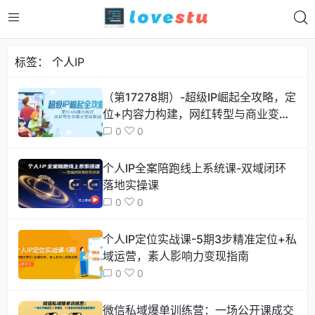
标签：
个人IP
（第17278期）-超级IP崛起全攻略，定
位+内容力构建，网红转型与商业变现
实战
0
0
个人IP全案陪跑线上系统课-双域闭环
落地实操课
0
0
个人IP定位实战课-5期3步精准定位+私
域运营，素人影响力变现指南
0
0
微信私域爆单训练营：一场公开课成交