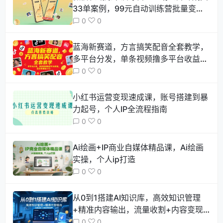
33单案例，99元自动训练营批量变现
术
0
0
蓝海新赛道，方言搞笑配音全套教学，
多平台分发，单条视频撸多平台收益，
适合零基础小白
0
0
小红书运营变现速成课，账号搭建到暴
力起号，个人IP全流程指南
0
0
Ai绘画+IP商业自媒体精品课，Ai绘画
实操，个人ip打造
0
0
从0到1搭建AI知识库，高效知识管理
+精准内容输出，流量收割+内容变现
双闭环
0
0