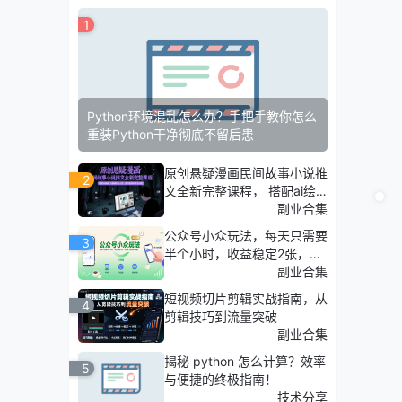
1
Python环境混乱怎么办？手把手教你怎么
重装Python干净彻底不留后患
原创悬疑漫画民间故事小说推
2
文全新完整课程， 搭配ai绘
画，0基础轻松上手，撸分成
副业合集
和伙伴计划
公众号小众玩法，每天只需要
3
半个小时，收益稳定2张，可
持续【附软件教程】
副业合集
短视频切片剪辑实战指南，从
4
剪辑技巧到流量突破
副业合集
揭秘 python 怎么计算？效率
5
与便捷的终极指南！
技术分享