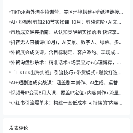
TikTok海外淘金特训营：美区环境搭建+壁纸挂链接
+剪映数字人，月入1.5万
AI+短视频剪辑218节实操课-10月：剪映进阶+AI文案
生成+账号运营，月入2万
市场成交逆袭指南：从认知觉醒到实操落地 快速掌握
市场开拓与成交核心能力
抖音无人直播课(10月)，AI实景、数字人、绿幕、多种
玩法、24小时自动盈利
外贸展会成交课，含目标制定、客户邀约、现场成
交，系统化SOP提升参展ROI
外贸询盘秒杀术：精准话术+场景应对+心理博弈，单
月询盘转化率提升200%
「TikTok出海实战」引流技巧+带货模式+爆款打造，
单月变现10万+秘籍
AI+短剧速成实战课：涵盖剧本创作、AI生成、运营变
现，单部剧收益破万
视频号IP变现8月大课，覆盖IP定位+内容创作+流量获
取+合规运营+商业转化
小红书引流爆单术：构建一套低成本 可持续的“内容-
引流-成交”闭环系统
发表评论