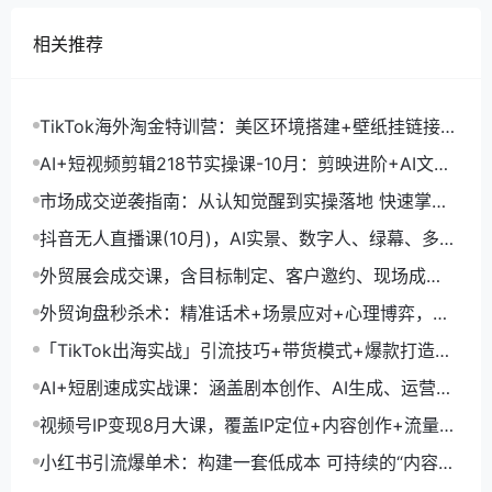
相关推荐
TikTok海外淘金特训营：美区环境搭建+壁纸挂链接
+剪映数字人，月入1.5万
AI+短视频剪辑218节实操课-10月：剪映进阶+AI文案
生成+账号运营，月入2万
市场成交逆袭指南：从认知觉醒到实操落地 快速掌握
市场开拓与成交核心能力
抖音无人直播课(10月)，AI实景、数字人、绿幕、多种
玩法、24小时自动盈利
外贸展会成交课，含目标制定、客户邀约、现场成
交，系统化SOP提升参展ROI
外贸询盘秒杀术：精准话术+场景应对+心理博弈，单
月询盘转化率提升200%
「TikTok出海实战」引流技巧+带货模式+爆款打造，
单月变现10万+秘籍
AI+短剧速成实战课：涵盖剧本创作、AI生成、运营变
现，单部剧收益破万
视频号IP变现8月大课，覆盖IP定位+内容创作+流量获
取+合规运营+商业转化
小红书引流爆单术：构建一套低成本 可持续的“内容-
引流-成交”闭环系统