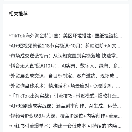
相关推荐
TikTok海外淘金特训营：美区环境搭建+壁纸挂链接
+剪映数字人，月入1.5万
AI+短视频剪辑218节实操课-10月：剪映进阶+AI文案
生成+账号运营，月入2万
市场成交逆袭指南：从认知觉醒到实操落地 快速掌握
市场开拓与成交核心能力
抖音无人直播课(10月)，AI实景、数字人、绿幕、多种
玩法、24小时自动盈利
外贸展会成交课，含目标制定、客户邀约、现场成
交，系统化SOP提升参展ROI
外贸询盘秒杀术：精准话术+场景应对+心理博弈，单
月询盘转化率提升200%
「TikTok出海实战」引流技巧+带货模式+爆款打造，
单月变现10万+秘籍
AI+短剧速成实战课：涵盖剧本创作、AI生成、运营变
现，单部剧收益破万
视频号IP变现8月大课，覆盖IP定位+内容创作+流量获
取+合规运营+商业转化
小红书引流爆单术：构建一套低成本 可持续的“内容-