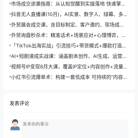
生成+账号运营，月入2万
市场成交逆袭指南：从认知觉醒到实操落地 快速掌握
市场开拓与成交核心能力
抖音无人直播课(10月)，AI实景、数字人、绿幕、多种
玩法、24小时自动盈利
外贸展会成交课，含目标制定、客户邀约、现场成
交，系统化SOP提升参展ROI
外贸询盘秒杀术：精准话术+场景应对+心理博弈，单
月询盘转化率提升200%
「TikTok出海实战」引流技巧+带货模式+爆款打造，
单月变现10万+秘籍
AI+短剧速成实战课：涵盖剧本创作、AI生成、运营变
现，单部剧收益破万
视频号IP变现8月大课，覆盖IP定位+内容创作+流量获
取+合规运营+商业转化
小红书引流爆单术：构建一套低成本 可持续的“内容-
引流-成交”闭环系统
发表评论