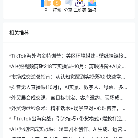
0
打赏
分享
二维码
海报
相关推荐
TikTok海外淘金特训营：美区环境搭建+壁纸挂链接
+剪映数字人，月入1.5万
AI+短视频剪辑218节实操课-10月：剪映进阶+AI文案
生成+账号运营，月入2万
市场成交逆袭指南：从认知觉醒到实操落地 快速掌握
市场开拓与成交核心能力
抖音无人直播课(10月)，AI实景、数字人、绿幕、多种
玩法、24小时自动盈利
外贸展会成交课，含目标制定、客户邀约、现场成
交，系统化SOP提升参展ROI
外贸询盘秒杀术：精准话术+场景应对+心理博弈，单
月询盘转化率提升200%
「TikTok出海实战」引流技巧+带货模式+爆款打造，
单月变现10万+秘籍
AI+短剧速成实战课：涵盖剧本创作、AI生成、运营变
现，单部剧收益破万