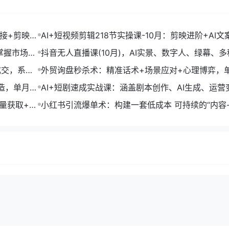
链接+剪映数
AI+短视频剪辑218节实操课-10月：剪映进阶+AI文
+账号运营，月入2万
掌握市场开
抖音无人直播课(10月)，AI实景、数字人、绿幕、多
法、24小时自动盈利
成交，系统
外贸询盘秒杀术：精准话术+场景应对+心理博弈，
转化率提升200%
打造，单月变
AI+短剧速成实战课：涵盖剧本创作、AI生成、运营
单部剧收益破万
流量获取+合
小红书引流爆单术：构建一套低成本 可持续的“内容-
成交”闭环系统