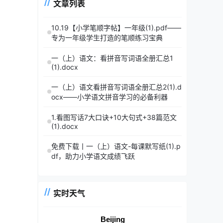
文章列表
10.19【小学笔顺字帖】一年级(1).pdf——
专为一年级学生打造的笔顺练习宝典
一（上）语文：看拼音写词语全册汇总1
(1).docx
一（上）语文看拼音写词语全册汇总2(1).d
ocx——小学语文拼音学习的必备利器
1.看图写话7大口诀+10大句式+38篇范文
(1).docx
免费下载丨一（上）语文-每课默写纸(1).p
df，助力小学语文成绩飞跃
实时天气
Beijing