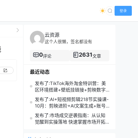
登录
云资源
这个人很懒，签名都没有
钱
0
2631
评论
文章
最近动态
发布了:TikTok海外淘金特训营：美
区环境搭建+壁纸挂链接+剪映数字
人，月入1.5万
发布了:AI+短视频剪辑218节实操课-
10月：剪映进阶+AI文案生成+账号
运营，月入2万
发布了:市场成交逆袭指南：从认知
觉醒到实操落地 快速掌握市场开拓
与成交核心能力