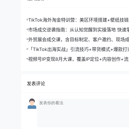
TikTok海外淘金特训营：美区环境搭建+壁纸挂
字人，月入1.5万
市场成交逆袭指南：从认知觉醒到实操落地 快速
拓与成交核心能力
外贸展会成交课，含目标制定、客户邀约、现场
化SOP提升参展ROI
「TikTok出海实战」引流技巧+带货模式+爆款
现10万+秘籍
视频号IP变现8月大课，覆盖IP定位+内容创作+
规运营+商业转化
发表评论