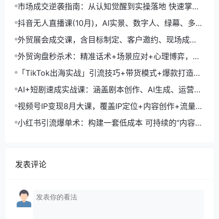
生成+账号运营，月入2万
市场成交逆袭指南：从认知觉醒到实操落地 快速掌握
市场开拓与成交核心能力
抖音无人直播课(10月)，AI实景、数字人、绿幕、多种
玩法、24小时自动盈利
外贸展会成交课，含目标制定、客户邀约、现场成
交，系统化SOP提升参展ROI
外贸询盘秒杀术：精准话术+场景应对+心理博弈，单
月询盘转化率提升200%
「TikTok出海实战」引流技巧+带货模式+爆款打造，
单月变现10万+秘籍
AI+短剧速成实战课：涵盖剧本创作、AI生成、运营变
现，单部剧收益破万
视频号IP变现8月大课，覆盖IP定位+内容创作+流量获
取+合规运营+商业转化
小红书引流爆单术：构建一套低成本 可持续的“内容-
引流-成交”闭环系统
发表评论