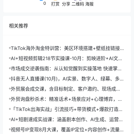
0
打赏
分享
二维码
海报
相关推荐
TikTok海外淘金特训营：美区环境搭建+壁纸挂链接
+剪映数字人，月入1.5万
AI+短视频剪辑218节实操课-10月：剪映进阶+AI文案
生成+账号运营，月入2万
市场成交逆袭指南：从认知觉醒到实操落地 快速掌握
市场开拓与成交核心能力
抖音无人直播课(10月)，AI实景、数字人、绿幕、多种
玩法、24小时自动盈利
外贸展会成交课，含目标制定、客户邀约、现场成
交，系统化SOP提升参展ROI
外贸询盘秒杀术：精准话术+场景应对+心理博弈，单
月询盘转化率提升200%
「TikTok出海实战」引流技巧+带货模式+爆款打造，
单月变现10万+秘籍
AI+短剧速成实战课：涵盖剧本创作、AI生成、运营变
现，单部剧收益破万
视频号IP变现8月大课，覆盖IP定位+内容创作+流量获