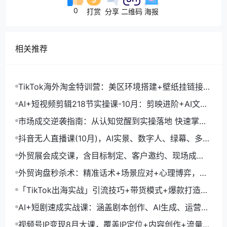
0
打赏
分享
二维码
海报
相关推荐
TikTok海外淘金特训营：美区环境搭建+壁纸挂链接
+剪映数字人，月入1.5万
AI+短视频剪辑218节实操课-10月：剪映进阶+AI文案
生成+账号运营，月入2万
市场成交逆袭指南：从认知觉醒到实操落地 快速掌握
市场开拓与成交核心能力
抖音无人直播课(10月)，AI实景、数字人、绿幕、多种
玩法、24小时自动盈利
外贸展会成交课，含目标制定、客户邀约、现场成
交，系统化SOP提升参展ROI
外贸询盘秒杀术：精准话术+场景应对+心理博弈，单
月询盘转化率提升200%
「TikTok出海实战」引流技巧+带货模式+爆款打造，
单月变现10万+秘籍
AI+短剧速成实战课：涵盖剧本创作、AI生成、运营变
现，单部剧收益破万
视频号IP变现8月大课，覆盖IP定位+内容创作+流量获