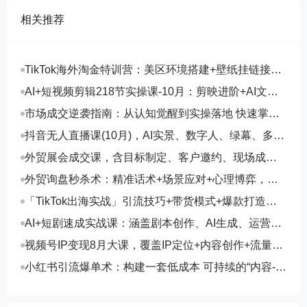
相关推荐
TikTok海外淘金特训营：美区环境搭建+壁纸挂链接
+剪映数字人，月入1.5万
AI+短视频剪辑218节实操课-10月：剪映进阶+AI文案
生成+账号运营，月入2万
市场成交逆袭指南：从认知觉醒到实操落地 快速掌握
市场开拓与成交核心能力
抖音无人直播课(10月)，AI实景、数字人、绿幕、多种
玩法、24小时自动盈利
外贸展会成交课，含目标制定、客户邀约、现场成
交，系统化SOP提升参展ROI
外贸询盘秒杀术：精准话术+场景应对+心理博弈，单
月询盘转化率提升200%
「TikTok出海实战」引流技巧+带货模式+爆款打造，
单月变现10万+秘籍
AI+短剧速成实战课：涵盖剧本创作、AI生成、运营变
现，单部剧收益破万
视频号IP变现8月大课，覆盖IP定位+内容创作+流量获
取+合规运营+商业转化
小红书引流爆单术：构建一套低成本 可持续的“内容-引
流-成交”闭环系统