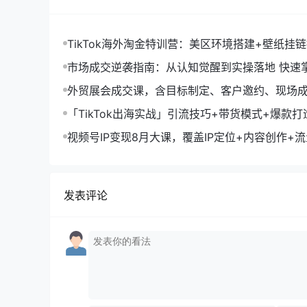
TikTok海外淘金特训营：美区环境搭建+壁纸挂
字人，月入1.5万
市场成交逆袭指南：从认知觉醒到实操落地 快速
拓与成交核心能力
外贸展会成交课，含目标制定、客户邀约、现场
化SOP提升参展ROI
「TikTok出海实战」引流技巧+带货模式+爆款
现10万+秘籍
视频号IP变现8月大课，覆盖IP定位+内容创作+
规运营+商业转化
发表评论