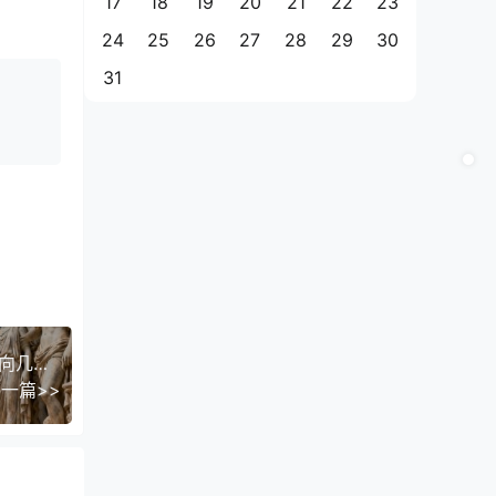
17
18
19
20
21
22
23
24
25
26
27
28
29
30
31
付费文章：美联储几年变一次大方向，可人性的方向几千年都不变
一篇>>