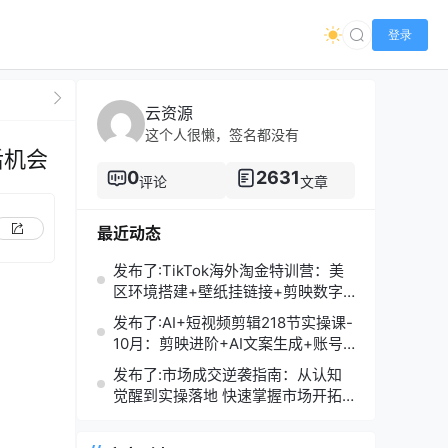
登录
云资源
这个人很懒，签名都没有
后机会
0
2631
评论
文章
最近动态
发布了:TikTok海外淘金特训营：美
区环境搭建+壁纸挂链接+剪映数字
人，月入1.5万
发布了:AI+短视频剪辑218节实操课-
10月：剪映进阶+AI文案生成+账号
运营，月入2万
发布了:市场成交逆袭指南：从认知
觉醒到实操落地 快速掌握市场开拓
与成交核心能力