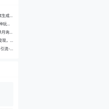
案生成
种玩
单月询盘
变现，
引流-