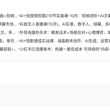
链接+剪映数
AI+短视频剪辑218节实操课-10月：剪映进阶+AI文
+账号运营，月入2万
掌握市场开
抖音无人直播课(10月)，AI实景、数字人、绿幕、多
法、24小时自动盈利
成交，系统
外贸询盘秒杀术：精准话术+场景应对+心理博弈，
转化率提升200%
打造，单月变
AI+短剧速成实战课：涵盖剧本创作、AI生成、运营
单部剧收益破万
流量获取+合
小红书引流爆单术：构建一套低成本 可持续的“内容-
成交”闭环系统