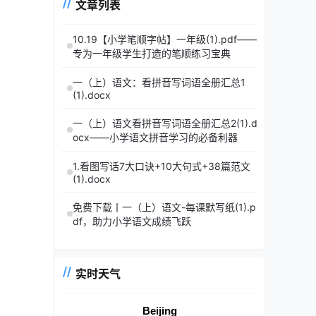
文章列表
10.19【小学笔顺字帖】一年级(1).pdf——
专为一年级学生打造的笔顺练习宝典
一（上）语文：看拼音写词语全册汇总1
(1).docx
一（上）语文看拼音写词语全册汇总2(1).d
ocx——小学语文拼音学习的必备利器
1.看图写话7大口诀+10大句式+38篇范文
(1).docx
免费下载丨一（上）语文-每课默写纸(1).p
df，助力小学语文成绩飞跃
实时天气
Beijing