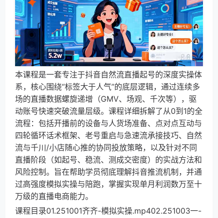
本课程是一套专注于抖音自然流直播起号的深度实操体
系，核心围绕“标签大于人气”的底层逻辑，通过连续多
场的直播数据螺旋递增（GMV、场观、千次等），驱
动账号快速突破流量层级。课程详细拆解了从0到1的全
流程：包括开播前的设备与人货场准备、点对点互动与
四轮循环话术框架、老号重启与急速流承接技巧、自然
流与千川/小店随心推的协同投放策略，以及针对不同
直播阶段（如起号、稳流、测成交密度）的实战方法和
风险控制。旨在帮助学员彻底理解抖音推流机制，并通
过高强度模拟实操与陪跑，掌握实现单月利润数万至十
万级的直播电商能力。
课程目录01.251001齐齐-模拟实操.mp402.251003一-