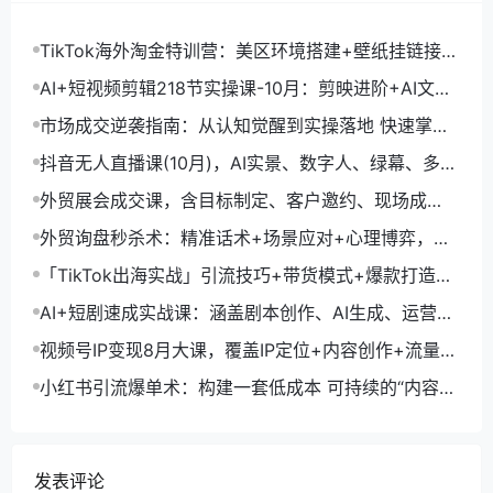
TikTok海外淘金特训营：美区环境搭建+壁纸挂链接
+剪映数字人，月入1.5万
AI+短视频剪辑218节实操课-10月：剪映进阶+AI文案
生成+账号运营，月入2万
市场成交逆袭指南：从认知觉醒到实操落地 快速掌握
市场开拓与成交核心能力
抖音无人直播课(10月)，AI实景、数字人、绿幕、多种
玩法、24小时自动盈利
外贸展会成交课，含目标制定、客户邀约、现场成
交，系统化SOP提升参展ROI
外贸询盘秒杀术：精准话术+场景应对+心理博弈，单
月询盘转化率提升200%
「TikTok出海实战」引流技巧+带货模式+爆款打造，
单月变现10万+秘籍
AI+短剧速成实战课：涵盖剧本创作、AI生成、运营变
现，单部剧收益破万
视频号IP变现8月大课，覆盖IP定位+内容创作+流量获
取+合规运营+商业转化
小红书引流爆单术：构建一套低成本 可持续的“内容-
引流-成交”闭环系统
发表评论