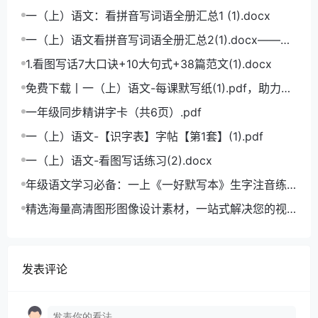
学生打造的笔顺练习宝典
一（上）语文：看拼音写词语全册汇总1 (1).docx
一（上）语文看拼音写词语全册汇总2(1).docx——小
学语文拼音学习的必备利器
1.看图写话7大口诀+10大句式+38篇范文(1).docx
免费下载丨一（上）语文-每课默写纸(1).pdf，助力小
学语文成绩飞跃
一年级同步精讲字卡（共6页）.pdf
一（上）语文-【识字表】字帖【第1套】(1).pdf
一（上）语文-看图写话练习(2).docx
年级语文学习必备：一上《一好默写本》生字注音练
习电子版，助力孩子打好基础
精选海量高清图形图像设计素材，一站式解决您的视
觉创作难题
发表评论