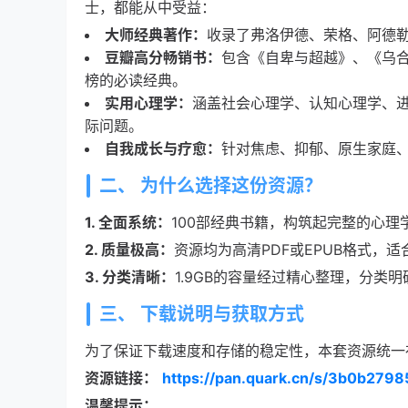
士，都能从中受益：
大师经典著作：
收录了弗洛伊德、荣格、阿德
豆瓣高分畅销书：
包含《自卑与超越》、《乌
榜的必读经典。
实用心理学：
涵盖社会心理学、认知心理学、
际问题。
自我成长与疗愈：
针对焦虑、抑郁、原生家庭
二、 为什么选择这份资源？
1. 全面系统：
100部经典书籍，构筑起完整的心
2. 质量极高：
资源均为高清PDF或EPUB格式，适
3. 分类清晰：
1.9GB的容量经过精心整理，分类
三、 下载说明与获取方式
为了保证下载速度和存储的稳定性，本套资源统一
资源链接：
https://pan.quark.cn/s/3b0b279
温馨提示：