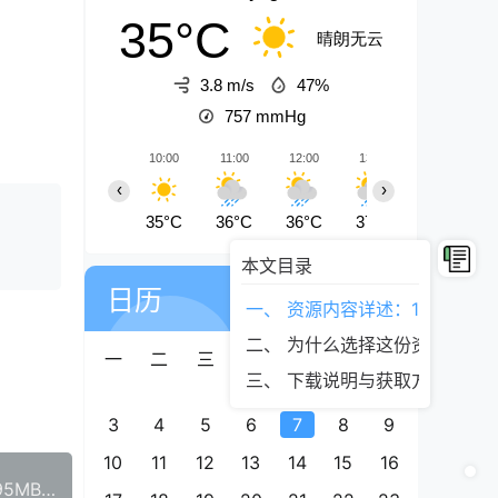
35°C
晴朗无云
3.8 m/s
47%
757
mmHg
10:00
11:00
12:00
13:00
14:00
‹
›
35°C
36°C
36°C
37°C
36°C
本文目录
07
8月
日历
一、 资源内容详述：1.9GB心
星期五
二、 为什么选择这份资源？
一
二
三
四
五
六
日
三、 下载说明与获取方式
1
2
3
4
5
6
7
8
9
10
11
12
13
14
15
16
认知觉醒：10本改变命运的顶级心态必读书单【295MB高清电子书下载】