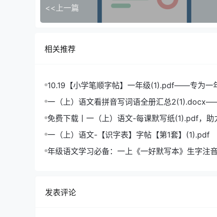
<<上一篇
相关推荐
10.19【小学笔顺字帖】一年级(1).pdf——专为
造的笔顺练习宝典
一（上）语文看拼音写词语全册汇总2(1).docx
拼音学习的必备利器
免费下载丨一（上）语文-每课默写纸(1).pdf，
成绩飞跃
一（上）语文-【识字表】字帖【第1套】(1).pdf
年级语文学习必备：一上《一好默写本》生字注
版，助力孩子打好基础
发表评论