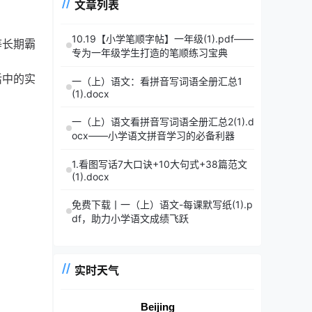
文章列表
10.19【小学笔顺字帖】一年级(1).pdf——
等长期霸
专为一年级学生打造的笔顺练习宝典
活中的实
一（上）语文：看拼音写词语全册汇总1
(1).docx
一（上）语文看拼音写词语全册汇总2(1).d
ocx——小学语文拼音学习的必备利器
1.看图写话7大口诀+10大句式+38篇范文
(1).docx
。
免费下载丨一（上）语文-每课默写纸(1).p
df，助力小学语文成绩飞跃
实时天气
Beijing