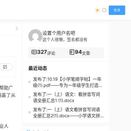
登录
设置个用户名吧
这个人很懒，签名都没有
327
94
评论
文章
最近动态
发布了:10.19【小学笔顺字帖】一年
级(1).pdf——专为一年级学生打造的
帮助广
笔顺练习宝典
发布了:一（上）语文：看拼音写词
涵盖了从
语全册汇总1 (1).docx
发布了:一（上）语文看拼音写词语
全册汇总2(1).docx——小学语文拼
音学习的必备利器
业人