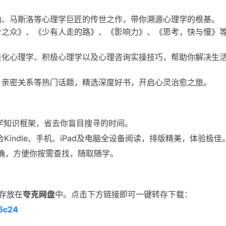
勒、马斯洛等心理学巨匠的传世之作，带你溯源心理学的根基。
合之众》、《少有人走的路》、《影响力》、《思考，快与慢》
进化心理学、积极心理学以及心理咨询实操技巧，帮助你解决生
、亲密关系等热门话题，精选深度好书，开启心灵治愈之旅。
理学知识框架，省去你盲目搜寻的时间。
合Kindle、手机、iPad及电脑全设备阅读，排版精美，体验极佳
明确，方便你按需查找，随取随学。
存放在
夸克网盘
中。点击下方链接即可一键转存下载：
85c24