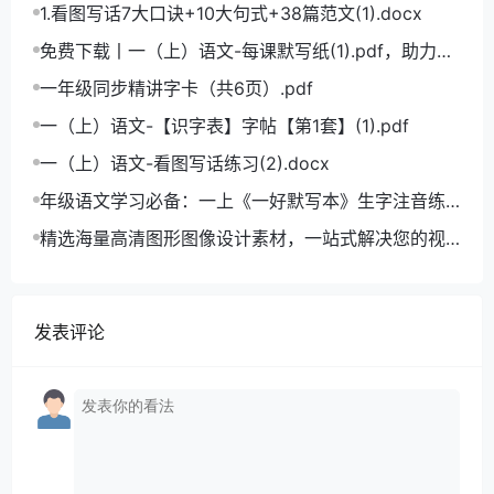
学语文拼音学习的必备利器
1.看图写话7大口诀+10大句式+38篇范文(1).docx
免费下载丨一（上）语文-每课默写纸(1).pdf，助力小
学语文成绩飞跃
一年级同步精讲字卡（共6页）.pdf
一（上）语文-【识字表】字帖【第1套】(1).pdf
一（上）语文-看图写话练习(2).docx
年级语文学习必备：一上《一好默写本》生字注音练
习电子版，助力孩子打好基础
精选海量高清图形图像设计素材，一站式解决您的视
觉创作难题
发表评论