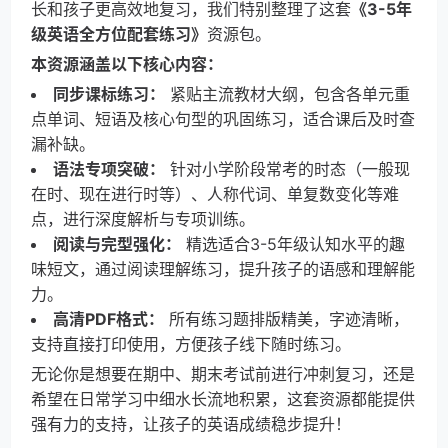
长和孩子更高效地复习，我们特别整理了这套
《3-5年
级英语全方位配套练习》
资源包。
本资源涵盖以下核心内容：
同步课标练习：
紧贴主流教材大纲，包含各单元重
点单词、短语及核心句型的巩固练习，适合课后及时查
漏补缺。
语法专项突破：
针对小学阶段常考的时态（一般现
在时、现在进行时等）、人称代词、单复数变化等难
点，进行深度解析与专项训练。
阅读与完型强化：
精选适合3-5年级认知水平的趣
味短文，通过阅读理解练习，提升孩子的语感和理解能
力。
高清PDF格式：
所有练习题排版精美，字迹清晰，
支持直接打印使用，方便孩子线下随时练习。
无论你是想要在期中、期末考试前进行冲刺复习，还是
希望在日常学习中细水长流地积累，这套资源都能提供
强有力的支持，让孩子的英语成绩稳步提升！