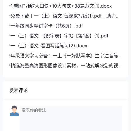
学语文拼音学习的必备利器
1.看图写话7大口诀+10大句式+38篇范文(1).docx
免费下载丨一（上）语文-每课默写纸(1).pdf，助力小
学语文成绩飞跃
一年级同步精讲字卡（共6页）.pdf
一（上）语文-【识字表】字帖【第1套】(1).pdf
一（上）语文-看图写话练习(2).docx
年级语文学习必备：一上《一好默写本》生字注音练
习电子版，助力孩子打好基础
精选海量高清图形图像设计素材，一站式解决您的视
觉创作难题
发表评论