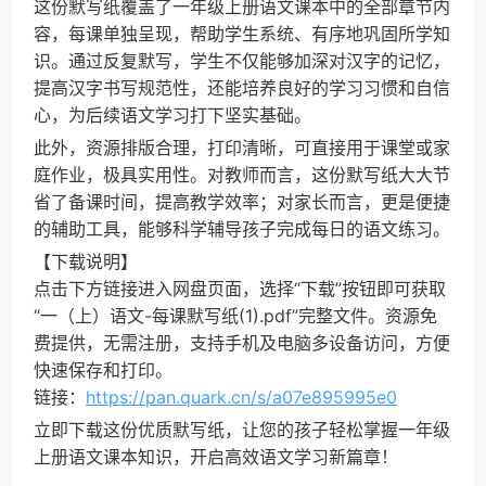
这份默写纸覆盖了一年级上册语文课本中的全部章节内
容，每课单独呈现，帮助学生系统、有序地巩固所学知
识。通过反复默写，学生不仅能够加深对汉字的记忆，
提高汉字书写规范性，还能培养良好的学习习惯和自信
心，为后续语文学习打下坚实基础。
此外，资源排版合理，打印清晰，可直接用于课堂或家
庭作业，极具实用性。对教师而言，这份默写纸大大节
省了备课时间，提高教学效率；对家长而言，更是便捷
的辅助工具，能够科学辅导孩子完成每日的语文练习。
【下载说明】
点击下方链接进入网盘页面，选择“下载”按钮即可获取
“一（上）语文-每课默写纸(1).pdf”完整文件。资源免
费提供，无需注册，支持手机及电脑多设备访问，方便
快速保存和打印。
链接：
https://pan.quark.cn/s/a07e895995e0
立即下载这份优质默写纸，让您的孩子轻松掌握一年级
上册语文课本知识，开启高效语文学习新篇章！