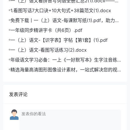
一（上）语文看拼音写词语全册汇总2(1).docx——小
学语文拼音学习的必备利器
1.看图写话7大口诀+10大句式+38篇范文(1).docx
免费下载丨一（上）语文-每课默写纸(1).pdf，助力小
学语文成绩飞跃
一年级同步精讲字卡（共6页）.pdf
一（上）语文-【识字表】字帖【第1套】(1).pdf
一（上）语文-看图写话练习(2).docx
年级语文学习必备：一上《一好默写本》生字注音练
习电子版，助力孩子打好基础
精选海量高清图形图像设计素材，一站式解决您的视
觉创作难题
发表评论