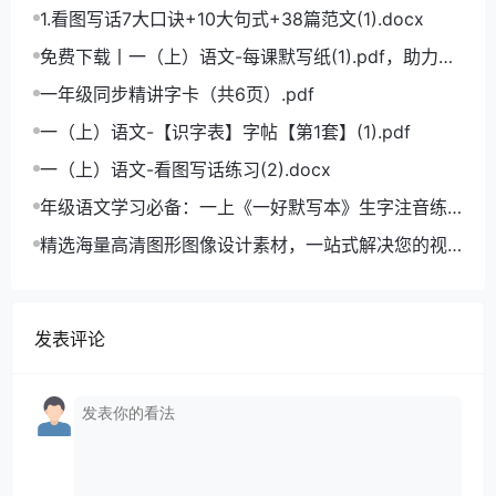
学语文拼音学习的必备利器
1.看图写话7大口诀+10大句式+38篇范文(1).docx
免费下载丨一（上）语文-每课默写纸(1).pdf，助力小
学语文成绩飞跃
一年级同步精讲字卡（共6页）.pdf
一（上）语文-【识字表】字帖【第1套】(1).pdf
一（上）语文-看图写话练习(2).docx
年级语文学习必备：一上《一好默写本》生字注音练
习电子版，助力孩子打好基础
精选海量高清图形图像设计素材，一站式解决您的视
觉创作难题
发表评论