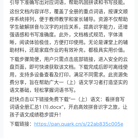
引导下准确写出对应词语，帮助巩固拼读和书写技能。
这份文档内容详尽，覆盖了全册的重点词语，按课文顺
序系统排列，便于教师教学和家长辅导。资源不仅帮助
学生破解拼音与汉字的对应关系，提高识字能力，还增
强语感和书写准确度。此外，文档格式规范，字体清
晰，阅读体验极佳，方便打印使用。无论是课堂上的辅
助材料，还是家庭作业的有效补充，都极具实用价值。
下载步骤简便，用户只需点击底部链接，进入安全的云
盘页面，即可快速获取该文档。下载完成后即可离线使
用，支持多设备查看及打印，满足不同需求。此资源免
费分享，旨在帮助广大一（上）语文学习者打造坚实的
语文基础，轻松掌握词语书写。
赶快点击以下链接免费下载“一（上）语文：看拼音写
词语全册汇总1 (1).docx”，开启高效拼音识字之旅，让
孩子语文成绩稳步提升！
下载链接：
https://pan.quark.cn/s/22ab835c005e