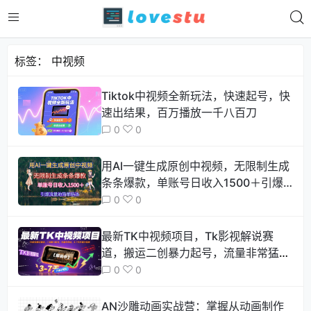
标签：
中视频
Tiktok中视频全新玩法，快速起号，快
速出结果，百万播放一千八百刀
0
0
用Al一键生成原创中视频，无限制生成
条条爆款，单账号日收入1500＋引爆…
0
0
最新TK中视频项目，Tk影视解说赛
道，搬运二创暴力起号，流量非常猛，
3-7天开通中视频
0
0
AN沙雕动画实战营：掌握从动画制作