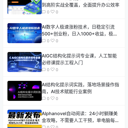
到高阶实战全覆盖，全面提升办公效率
0
0
AI数字人极速涨粉技术，日稳定引流
500+创业粉，日入1000+收益，极速
加…
0
0
AIGC结构化提示词专业课，人工智能
必修课提示工程入门
0
0
AI结构化提示词实践，落地场景操作指
南，AI技术赋能行业案例
0
0
AIphanovel自动阅读：24小时躺赚美
金攻略，不需要人工干预，单电脑每
天…
0
0