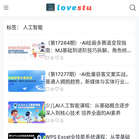
标签：
人工智能
（第17264期）-AI绘画多赛道变现指
南：MJ基础到进阶技巧拆解，角色统
一+风格迁移应用指南
0
0
（第17277期）-AI批量获客文案实战，
普通人拥抱趋势，新媒体与实体行业结
合
0
0
少儿AI人工智能课程：从基础概念逐步
深入到核心技术 培养全面的AI素养
0
0
WPS Excel全技能系统课程：从零基础