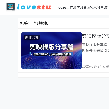
coze工作流
学习资源
技术分享
绿
标签：
剪映模板
剪映模版分
副业合集
剪映模版分享篇_完整工程
视频开头来吸引
2025-08-27 云