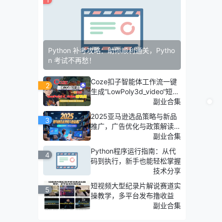
Python 补考攻略：助你顺利通关，Pytho
n 考试不再愁！
Coze扣子智能体工作流一键
2
生成“LowPoly3d_video“短视
频，全流程保姆级教学
副业合集
2025亚马逊选品策略与新品
3
推广，广告优化与政策解读，
促销活动与运营规划
副业合集
Python程序运行指南：从代
4
码到执行，新手也能轻松掌握
技术分享
短视频大型纪录片解说赛道实
5
操教学，多平台发布撸收益
副业合集