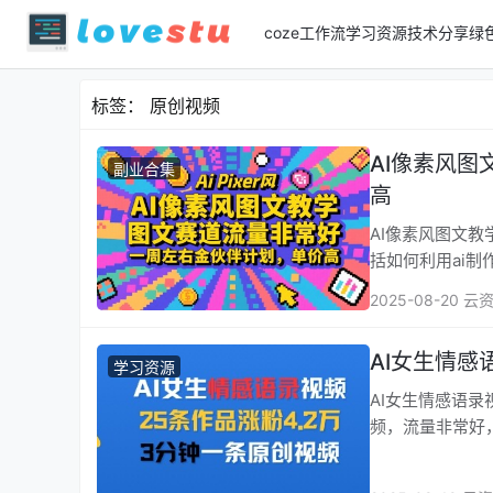
coze工作流
学习资源
技术分享
绿
标签：
原创视频
AI像素风
副业合集
高
AI像素风图文教学
括如何利用ai
2025-08-20 云
AI女生情感
学习资源
AI女生情感语录视频，2
频，流量非常好