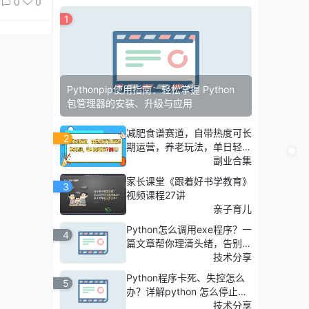
0
0
1
Pythonpip使用指南：轻松掌握 Python
包管理器的安装、升级与应用
减肥食谱赛道，自带热度可长
2
期运营，养老玩法，单日轻松
搞定769
副业合集
家长课堂《跟着好书学教育》
3
视频课程27讲
亲子育儿
Python怎么调用exe程序？一
4
篇文章帮你理清头绪，告别脚
本卡顿与黑窗弹出！
技术分享
Python程序卡死、失控怎么
5
办？详解python 怎么停止运
行与进程
技术分享