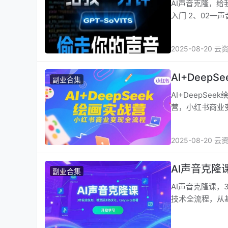
AI声音克隆，给我一分钟偷走你的
入门 2、02—
2025-08-20 云
AI+Dee
副业合集
AI+DeepSeek绘画实战营，
营，小红书商业变现
2025-08-20 云
AI声音克隆
副业合集
AI声音克隆课‌，3秒极
技术全流程，从