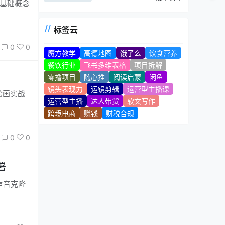
标签云
0
0
魔方教学
高德地图
饿了么
饮食营养
餐饮行业
飞书多维表格
项目拆解
零撸项目
随心推
阅读启蒙
闲鱼
镜头表现力
运镜剪辑
运营型主播课
运营型主播
达人带货
软文写作
跨境电商
赚钱
财税合规
0
0
署