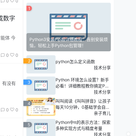
0
0
1
成数字
体 今
Python3安装Pip超详细教程：告别安装烦
恼，轻松上手Python包管理！
0
0
2
python怎么定义函数
技术分享
Python 环境怎么设置？新手
3
必看！详细教程教你搞定Pyt
hon配置，轻松入门！
技术分享
叫叫阅读《叫叫拼音》让孩子
4
每天10分钟，0基础学会自主
0
0
拼读
亲子育儿
Python中π的表示方法：探索
5
多种实现方式与精度考量
技术分享