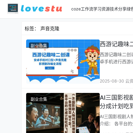
coze工作流
学习资源
技术分享
绿
标签：
声音克隆
西游记趣味
副业合集
西游记趣味二创课，安
卓手机进行西游
2025-08-30 云
AI三国影
副业合集
分成计划吃
AI三国影视剧人
介绍： 各平台的