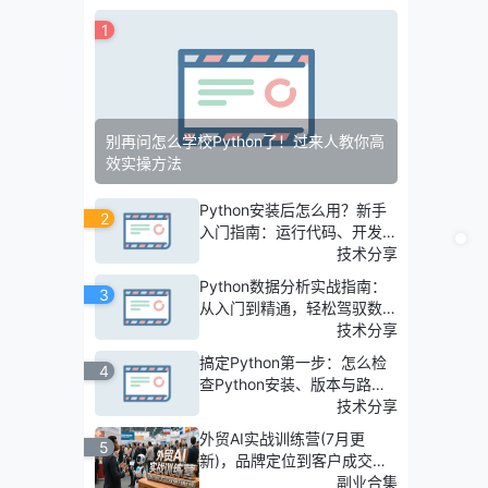
1
别再问怎么学校Python了！过来人教你高
效实操方法
Python安装后怎么用？新手
2
入门指南：运行代码、开发项
目及常用技巧
技术分享
Python数据分析实战指南：
3
从入门到精通，轻松驾驭数据
洞察
技术分享
搞定Python第一步：怎么检
4
查Python安装、版本与路
径？
技术分享
外贸AI实战训练营(7月更
5
新)，品牌定位到客户成交，7
天掌握跨境电商全流程
副业合集