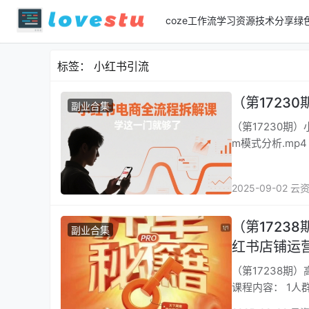
coze工作流
学习资源
技术分享
绿
标签：
小红书引流
（第1723
副业合集
（第17230期）小红书电
m模式分析.mp4 
2025-09-02 云
（第1723
副业合集
红书店铺运
（第17238
课程内容： 1人群分