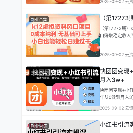
2025-09-02 云
（第1727
副业合集
（第17273期）k1
口赚取稳定收入
2025-09-02 云
快团团变现
副业合集
月入3w+
快团团变现+小红书
年从0做到月入
2025-09-02 云
小红书引流
副业合集