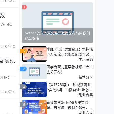
0
0
1
位数
python怎么写入文件：数据保存与内容创
建全攻略
0
0
小红书设计运营变现：掌握核
2
心方法论，实现既能创作又能
接单的商业闭环
学习资源
点 实现
国学启蒙儿童早教视频（点进
3
去分开存）
技术分享
（第17260期）-短视频商业I
4
P实战6期：口播剪辑+爆款选
0
0
题术，小红书运营与GPT应用
副业合集
实战
直播带货0~1~99系统实操
5
课，自然流、微付费​起号、千
川、随心推等，直播带货全链
副业合集