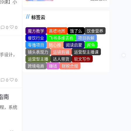
路完整逻辑
标签云
0
0
魔方教学
高德地图
饿了么
饮食营养
餐饮行业
飞书多维表格
项目拆解
零撸项目
随心推
阅读启蒙
闲鱼
镜头表现力
运镜剪辑
运营型主播课
运营型主播
达人带货
软文写作
跨境电商
赚钱
财税合规
0
0
指南