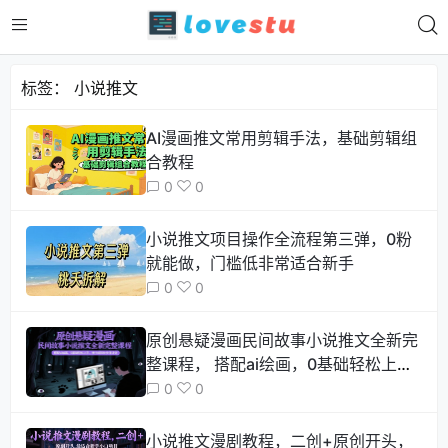
标签：
小说推文
AI漫画推文常用剪辑手法，基础剪辑组
合教程
0
0
小说推文项目操作全流程第三弹，0粉
就能做，门槛低非常适合新手
0
0
原创悬疑漫画民间故事小说推文全新完
整课程， 搭配ai绘画，0基础轻松上
手，撸分成和伙伴计划
0
0
小说推文漫剧教程，二创+原创开头，