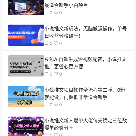
最适合新手小白项目
0
0
小说推文新玩法，无脑搬运操作，单号
日收益轻松破千！
0
0
豆包AI自动生成短视频配音，小说推文
推广更省心更方便
0
0
小说推文项目操作全流程第二弹，0粉
就能做，门槛低非常适合新手
0
0
小说推文新人爆单大佬每天稳定三位数
爆单经验分享
0
0