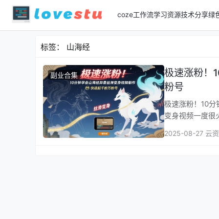
coze工作流
学习资源
技术分享
绿
标签：
山海经
极速涨粉！
副业合集
粉号
极速涨粉！10分钟
变身视频一度很
2025-08-27 云