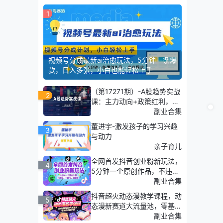
1
视频号分成最新ai治愈玩法，5分钟一条爆
款，日入多张，小白也能轻松上手
（第17271期）-A股趋势实战
2
课：主力动向+政策红利，20
25全年策略5月更新
副业合集
董进宇-激发孩子的学习兴趣
3
与动力
亲子育儿
全网首发抖音创业粉新玩法，
4
5分钟一个原创作品，不违
规，不废号，流量好
副业合集
抖音超火动态漫教学课程，动
5
态漫新赛道大流量池，零基础
也能学会
副业合集