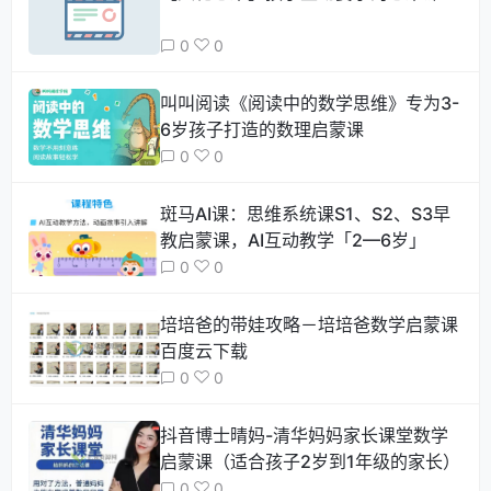
0
0
叫叫阅读《阅读中的数学思维》专为3-
6岁孩子打造的数理启蒙课
0
0
斑马AI课：思维系统课S1、S2、S3早
教启蒙课，AI互动教学「2—6岁」
0
0
培培爸的带娃攻略－培培爸数学启蒙课
百度云下载
0
0
抖音博士晴妈-清华妈妈家长课堂数学
启蒙课（适合孩子2岁到1年级的家长）
0
0