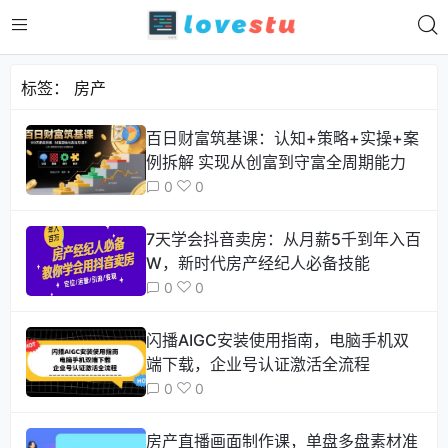
标签：
房产
百日财富筑基课：认知+策略+实操+案
例拆解 实现从创富到守富全周期能力
0
0
7天学会抖音卖房：从月薪5千到年入百
W，新时代房产经纪人必备技能
0
0
闪播AIGC安装使用指南，电脑手机双
端下载，企业号认证激活全流程
0
0
房产直播画面制作课，单盘多盘素材准