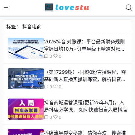
标签：
抖音电商
2025抖音 对账课：平台最新财务规则
掌握日均10万+订单量级下精准对账能
力
0
0
（第17299期）-同城0粉直播课程，零
基础新人直播实操训练营，解析抖音电
商的底层逻辑
0
0
抖音商城运营课程(更新25年5月)，入
局抖店必学课， 如何快速扫盲入局抖店
0
0
抖店流量裂变秘籍，猜你喜欢，搜索推