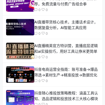
荐，免费流量与付费广告组合拳
0
0
AI直播带货核心技术，主播话术设计，
数据复盘分析，AI智能工具应用
0
0
AI直播精英官方特训营，直播底层逻辑
和ai实操技巧，用好工具让挣米更简单
0
0
抖音电商运营全指南：账号准备→爆品
筛选→素材生产→精准投放→数据优化
0
0
抖音随心推投放策略教程：涵盖工具认
知、选品逻辑和投放技术三大核心模块
0
0