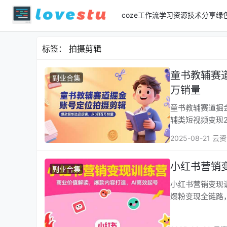
coze工作流
学习资源
技术分享
绿
标签：
拍摄剪辑
童书教辅赛
副业合集
万销量
童书教辅赛道掘金，
辅类短视频变现2
2025-08-21 云
小红书营销
副业合集
小红书营销变现训练营
爆粉变现全链路