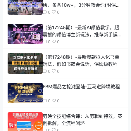
绘，条条10w+，3分钟教会你(附保姆
级教程)
0
0
（第17245期）-最新AI颜值教学，超
震撼的颜值博主新玩法，推荐新手操
作，流量稳定
0
0
（第17248期）-最新爆款拟人化书单
玩法，假如书籍会说话，保姆级教程
0
0
FBM爆品之抢滩登陆-亚马逊跨境教程
0
0
剪映全技能综合课：从剪辑到特效，案
例拆解，全流程闭环
0
0