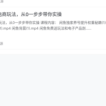
资源
电商玩法，从0一步步带你实操
操 课程内容： 闲鱼独家养号提升权重秘籍(1).mp4 闲
).mp4 闲鱼背晨(1).mp4 闲鱼免费送玩法和电子产品剖……
资源