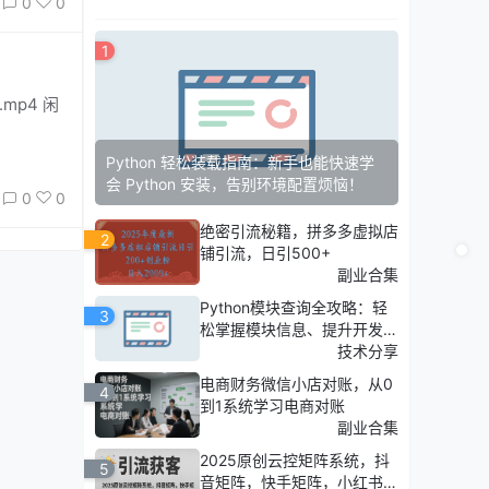
0
0
1
Python 轻松装载指南：新手也能快速学
会 Python 安装，告别环境配置烦恼！
0
0
绝密引流秘籍，拼多多虚拟店
2
铺引流，日引500+
副业合集
Python模块查询全攻略：轻
3
松掌握模块信息、提升开发效
率
技术分享
电商财务微信小店对账，从0
4
到1系统学习电商对账
副业合集
2025原创云控矩阵系统，抖
5
音矩阵，快手矩阵，小红书矩