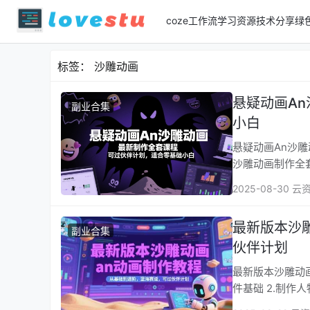
coze工作流
学习资源
技术分享
绿
标签：
沙雕动画
悬疑动画A
副业合集
小白
悬疑动画An沙雕动
沙雕动画制作全
2025-08-30 云
最新版本沙
副业合集
伙伴计划
最新版本沙雕动画a
件基础 2.制作人