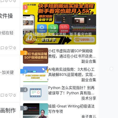
0
0
1
软件操
快手短剧搬运实操全流程，新手看完也能
月入5k，全程干货
0
0
小红书虚拟店铺SOP保姆级
2
教程，​通过在小红书开店卖学
科类资料变现
副业合集
AI电商实战指南：3大核心工
3
具破解80%运营难题，实现
降本增效
副业合集
Python 怎么实现指针？别再
4
被误导了！Python 真有指针
0
0
吗？
技术分享
娃姐-Great Writing初级语法
5
画制作
写作专项
亲子育儿